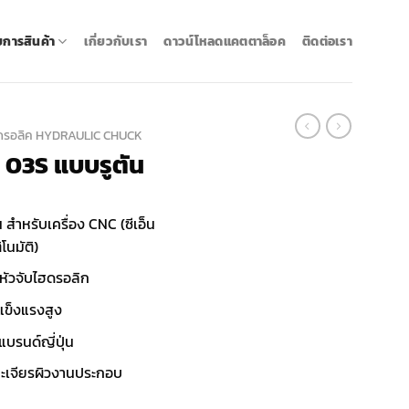
ยการสินค้า
เกี่ยวกับเรา
ดาวน์โหลดแคตตาล็อค
ติดต่อเรา
ฮดรอลิค HYDRAULIC CHUCK
น 03S แบบรูตัน
 สำหรับเครื่อง CNC (ซีเอ็น
ิโนมัติ)
หัวจับไฮดรอลิก
แข็งแรงสูง
บรนด์ญี่ปุ่น
ละเจียรผิวงานประกอบ