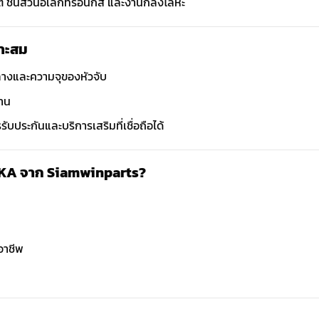
์ ชิ้นส่วนอิเล็กทรอนิกส์ และงานกลึงโลหะ
มาะสม
างและความจุของหัวจับ
งาน
รับประกันและบริการเสริมที่เชื่อถือได้
EILIKA จาก Siamwinparts?
อาชีพ